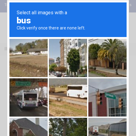
Tel: +52 (81) 89897902
Ingreso Cofre de Conocimientos
INGENIERIA DE PROCESOS DE FUNDICIÓN
25 SEP
INGENIERIA DE
PROCESOS DE
FUNDICIÓN
Posted at 20:25h
in
noticias
by
cpm
Escriba su email y recibirá todas
nuestras novedades
Soluciones