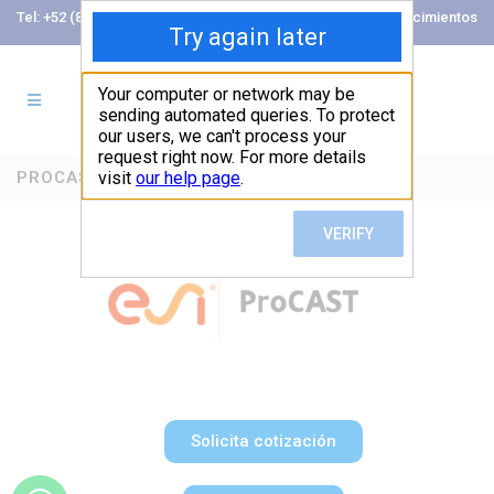
Tel: +52 (81) 89897902
Ingreso Cofre de Conocimientos
PROCAST_2025
Solicita cotización