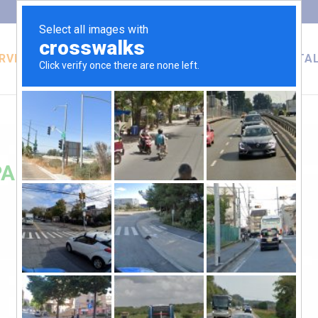
RVICIOS
SOFTWARE
EQUIPOS Y HERRAMENTA
OYECTOS
CANVAS ENVISION
BESTECH
SEMPEÑO Y FALLA DE
CADMOULD
LEIFELD
ODUCTOS
DEFORM
PARA
MPONENTES PLÁSTICO
PROCAST
OQUELADO Y ESTAMPADO
SYSWELD
NFORMADO MASIVO
PAMSTAMP
NDICIÓN