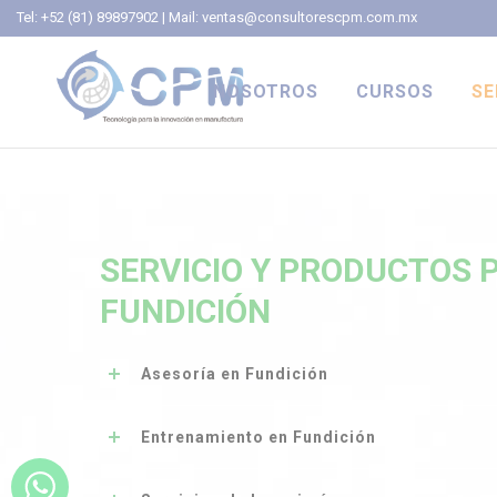
Tel: +52 (81) 89897902
| Mail: ventas@consultorescpm.com.mx
FUNDICIÓN
NOSOTROS
CURSOS
SE
CONSULTORES CPM
PR
EQUIPO
DE
PR
SERVICIO Y PRODUCTOS 
CO
FUNDICIÓN
TR
CO
Asesoría en Fundición
FU
•Desarrollo de procesos de fundición.
Entrenamiento en Fundición
• Fundición en arena.
• Fundición en molde permanente.