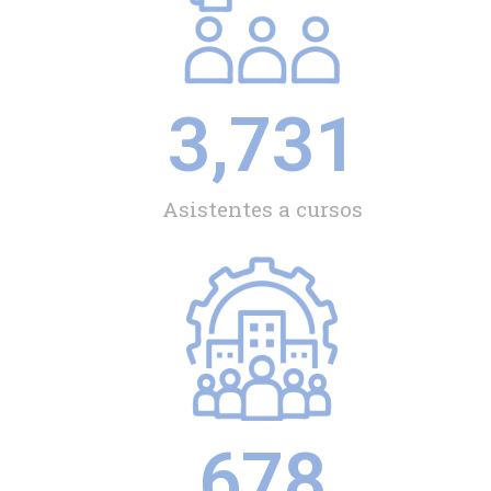
3,731
Asistentes a cursos
678